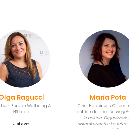
Olga Ragucci
Maria Pota
thern Europe Wellbeing &
Chief Happiness Officer 
HR Lead
autrice del libro
"In viagg
le balene. Organizzazion
UniLever
sistemi viventi e i quattro l