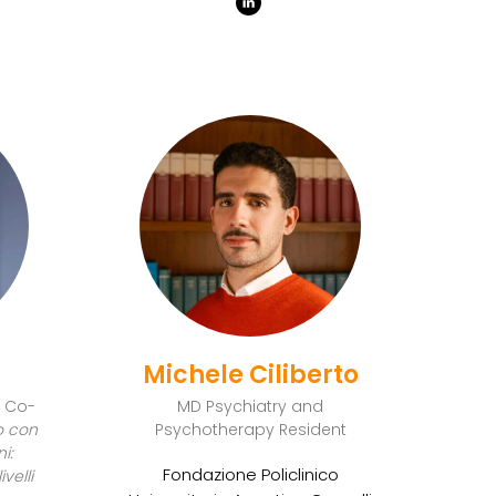
Michele Ciliberto
e Co-
MD Psychiatry and
io con
Psychotherapy Resident
i:
Fondazione Policlinico
ivelli