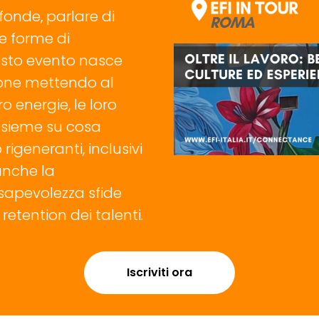
fonde, parlare di
e forme di
esto evento nasce
zione mettendo al
ro energie, le loro
insieme su cosa
rigeneranti, inclusivi
 anche la
sapevolezza sfide
 retention dei talenti.
Iscriviti ora