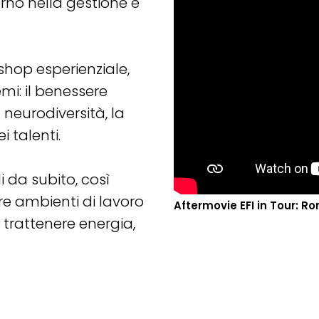
orno nella gestione e
shop esperienziale,
i: il benessere
 neurodiversità, la
i talenti.
i da subito, così
e ambienti di lavoro
Aftermovie EFI in Tour: R
i trattenere energia,