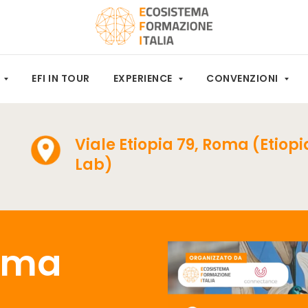
M
EFI IN TOUR
EXPERIENCE
CONVENZIONI
Viale Etiopia 79, Roma (Etiopi
Lab)
Roma