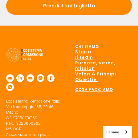
Prendi il tuo biglietto
CHI SIAMO
Storia
Il team
Purpose, vision,
mission
Valori & Principi
Obiettivi
COSA FACCIAMO
Ecosistema Formazione Italia
Via Lorenteggio 155, 20146,
Milano
C.F. 97950700159
P.Iva 13220600962
M5UXCR1
Italiano
Associazione non profit