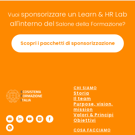
sponsorizzare un Learn & HR Lab
Vuoi
all'interno del
Salone della Formazione?
Scopri i pacchetti di sponsorizzazione
CHI SIAMO
Storia
Il team
Purpose, vision,
mission
Valori & Principi
Obiettivi
COSA FACCIAMO