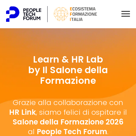
Learn & HR Lab
by Il Salone della
Formazione
Grazie alla collaborazione con
HR Link
, siamo felici di ospitare il
Salone della Formazione 2026
al
People Tech Forum
.