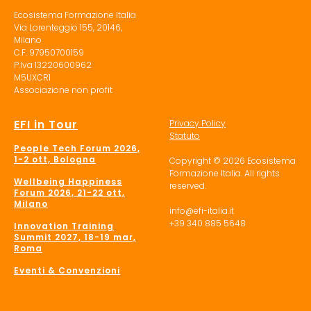
Ecosistema Formazione Italia
Via Lorenteggio 155, 20146,
Milano
C.F. 97950700159
P.Iva 13220600962
M5UXCR1
Associazione non profit
EFI in Tour
Privacy Policy
Statuto
People Tech Forum 2026,
1-2 ott, Bologna
Copyright © 2026 Ecosistema
Formazione Italia. All rights
Wellbeing Happiness
reserved.
Forum 2026, 21-22 ott,
Milano
info@efi-italia.it
+39 340 885 5648
Innovation Training
Summit 2027, 18-19 mar,
Roma
Eventi & Convenzioni